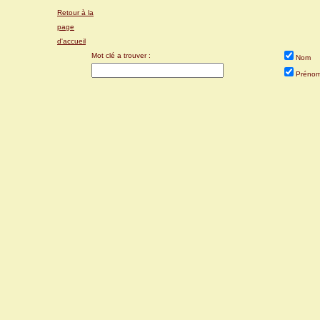
Retour à la
page
d'accueil
Mot clé a trouver :
Nom
Préno